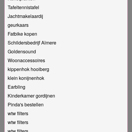
Tafeltennistafel
Jachtmakelaardij
geurkaars
Fatbike kopen
Schildersbedrijf Almere
Goldensound
Woonaccessoires
kippenhok hooiberg
klein konijnenhok
Earbling
Kinderkamer gordijnen
Pinda's bestellen
wtw filters
wtw filters
wtw filters