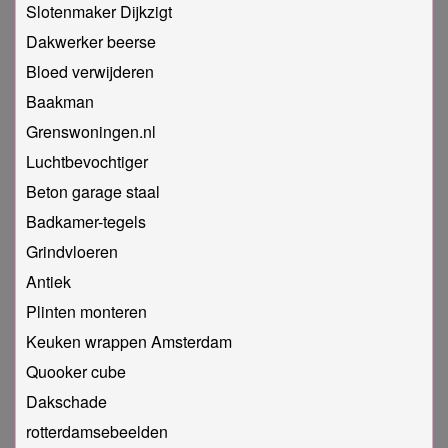
Slotenmaker Dijkzigt
Dakwerker beerse
Bloed verwijderen
Baakman
Grenswoningen.nl
Luchtbevochtiger
Beton garage staal
Badkamer-tegels
Grindvloeren
Antiek
Plinten monteren
Keuken wrappen Amsterdam
Quooker cube
Dakschade
rotterdamsebeelden