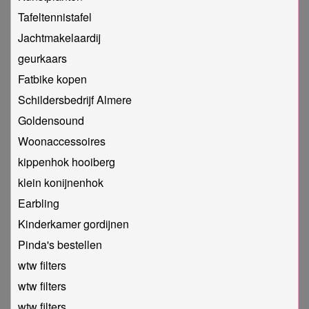
Tafeltennistafel
Jachtmakelaardij
geurkaars
Fatbike kopen
Schildersbedrijf Almere
Goldensound
Woonaccessoires
kippenhok hooiberg
klein konijnenhok
Earbling
Kinderkamer gordijnen
Pinda's bestellen
wtw filters
wtw filters
wtw filters