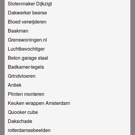
Slotenmaker Dijkzigt
Dakwerker beerse
Bloed verwijderen
Baakman
Grenswoningen.nl
Luchtbevochtiger
Beton garage staal
Badkamer-tegels
Grindvloeren
Antiek
Plinten monteren
Keuken wrappen Amsterdam
Quooker cube
Dakschade
rotterdamsebeelden