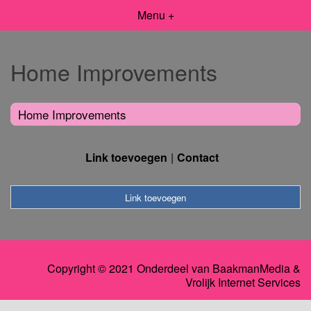
Menu +
Home Improvements
Home Improvements
Link toevoegen
Contact
Link toevoegen
Copyright © 2021 Onderdeel van
BaakmanMedia
&
Vrolijk Internet Services